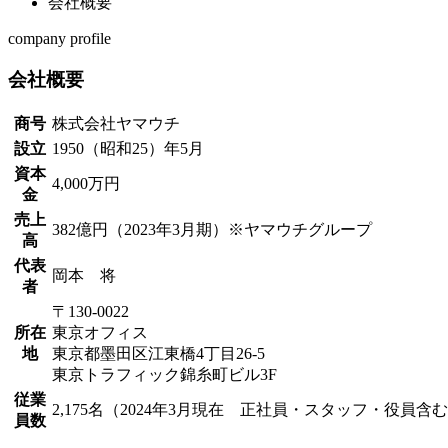
会社概要
company profile
会社概要
商号
株式会社ヤマウチ
設立
1950（昭和25）年5月
資本
4,000万円
金
売上
382億円（2023年3月期）※ヤマウチグループ
高
代表
岡本 将
者
〒130-0022
所在
東京オフィス
地
東京都墨田区江東橋4丁目26-5
東京トラフィック錦糸町ビル3F
従業
2,175名（2024年3月現在 正社員・スタッフ・役員含
員数